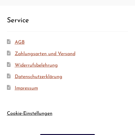
Ser­vice
AGB
Zah­lungs­ar­ten und Versand
Wider­rufs­be­leh­rung
Daten­schutz­er­klä­rung
Impres­sum
Cookie-Einstellungen