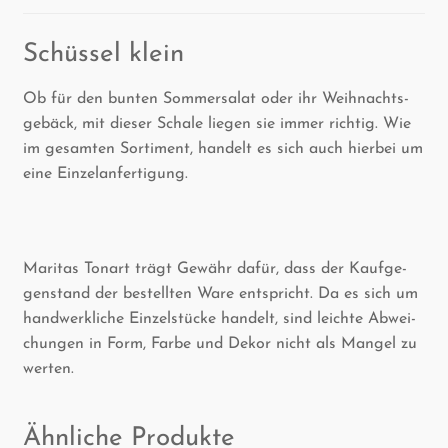
Schüs­sel klein
Ob für den bun­ten Som­mer­sa­lat oder ihr Weih­nachts­
ge­bäck, mit die­ser Scha­le lie­gen sie immer rich­tig. Wie
im gesam­ten Sor­ti­ment, han­delt es sich auch hier­bei um
eine Einzelanfertigung.
Mari­tas Ton­art trägt Gewähr dafür, dass der Kauf­ge­
gen­stand der bestell­ten Ware ent­spricht. Da es sich um
hand­werk­li­che Ein­zel­stü­cke han­delt, sind leich­te Abwei­
chun­gen in Form, Far­be und Dekor nicht als Man­gel zu
werten.
Ähnliche Produkte