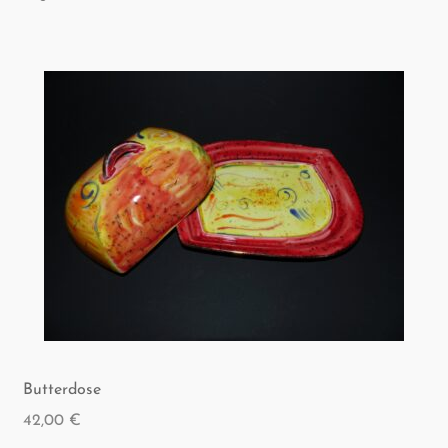
But­ter­do­se
42,00
€