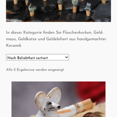
In die­ser Kate­go­rie fin­den Sie Fla­schen­kor­ken, Geld­
maus, Geld­kat­ze und Gel­d­ele­fant aus hand­ge­mach­ter
Keramik
Nach
Alle 2 Ergebnisse werden angezeigt
Beliebtheit
sortiert