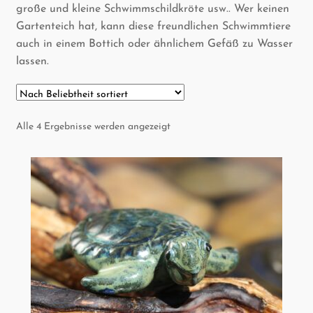
öffnen
gro­ße und klei­ne Schwimm­schild­krö­te usw.. Wer kei­nen
Gar­ten­teich hat, kann die­se freund­li­chen Schwimm­tie­re
Klei­ne Geschenke
auch in einem Bot­tich oder ähn­li­chem Gefäß zu Was­ser
lassen.
Kon­takt
Märk­te
Nach
Alle 4 Ergebnisse werden angezeigt
Beliebtheit
sortiert