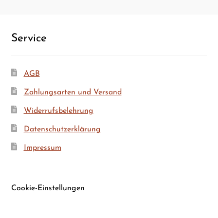
Ser­vice
AGB
Zah­lungs­ar­ten und Versand
Wider­rufs­be­leh­rung
Daten­schutz­er­klä­rung
Impres­sum
Cookie-Einstellungen