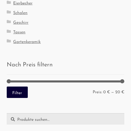
Eierbecher
Schalen
Geschirr
Tassen
Gartenkeramik
Nach Preis filtern
Min
Max
Preis:
0 €
—
20 €
Filter
Pre
Pre
Suche
Suche
nach: