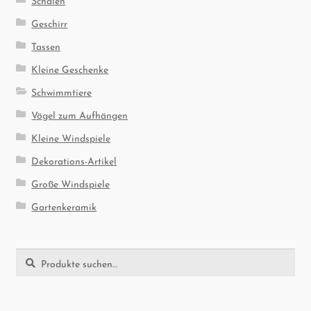
Geschirr
Tassen
Kleine Geschenke
Schwimmtiere
Vögel zum Aufhängen
Kleine Windspiele
Dekorations-Artikel
Große Windspiele
Gartenkeramik
Suche
Suche
nach: