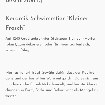
Kera­mik Schwimm­tier “Klei­ner
Frosch”
Auf 1245 Grad gebrann­tes Stein­zeug Tier. Sehr wet­ter­
ro­bust, zum deko­rie­ren oder für Ihren Gar­ten­teich,
schwimmfähig.
Mari­tas Ton­art trägt Gewähr dafür, dass der Kauf­ge­
gen­stand der bestell­ten Ware ent­spricht. Da es sich um
hand­werk­li­che Ein­zel­stü­cke han­delt, sind leich­te Abwei­
chun­gen in Form, Far­be und Dekor nicht als Man­gel zu
werten.