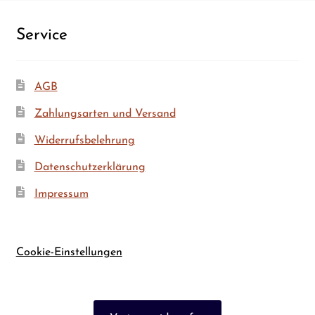
Ser­vice
AGB
Zah­lungs­ar­ten und Versand
Wider­rufs­be­leh­rung
Daten­schutz­er­klä­rung
Impres­sum
Cookie-Einstellungen