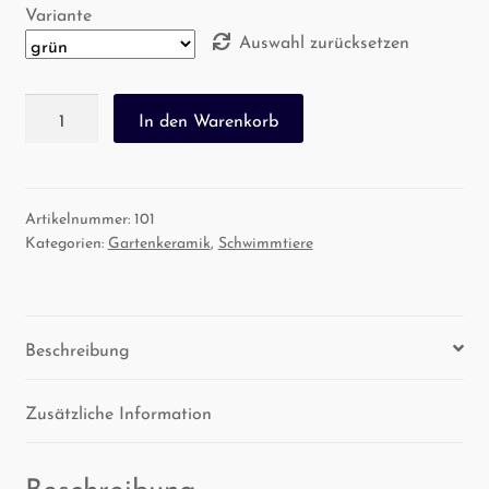
Variante
Auswahl zurücksetzen
Keramik
In den Warenkorb
Schwimmtier
"Kleiner
Frosch"
Menge
Artikelnummer:
101
Kategorien:
Gartenkeramik
,
Schwimmtiere
Beschreibung
Zusätzliche Information
Beschreibung