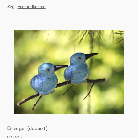
Zzgl.
Versandkosten
Eis­vo­gel (dop­pelt)
27,00
€