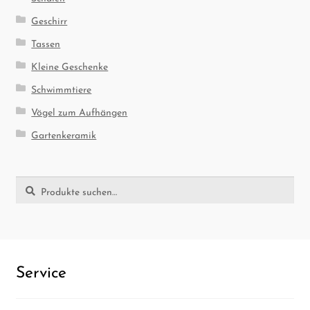
Geschirr
Tassen
Kleine Geschenke
Schwimmtiere
Vögel zum Aufhängen
Gartenkeramik
Suche
Suche
nach:
Ser­vice