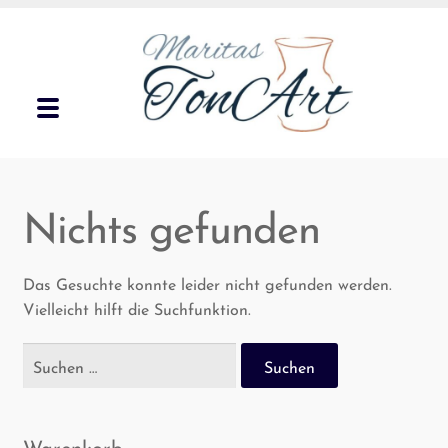
Zur
Zum
Navigation
Inhalt
springen
springen
Menü
Unterm
Gar­ten­ke­ra­mik
öffnen
Nichts gefunden
Unterm
Geschirr
öffnen
Klei­ne Geschenke
Das Gesuchte konnte leider nicht gefunden werden.
Vielleicht hilft die Suchfunktion.
Kon­takt
Suchen
nach:
Märk­te
Waren­korb