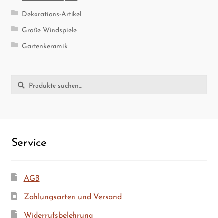
Dekorations-Artikel
Große Windspiele
Gartenkeramik
Suche
Suche
nach:
Ser­vice
AGB
Zah­lungs­ar­ten und Versand
Wider­rufs­be­leh­rung