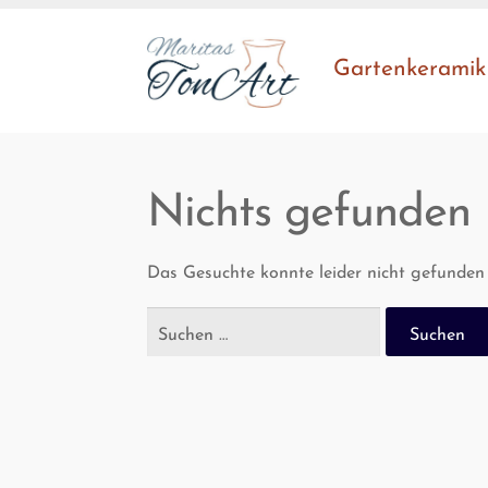
Zur
Zum
Gar­ten­ke­ra­mik
Navigation
Inhalt
springen
springen
Nichts gefunden
Das Gesuchte konnte leider nicht gefunden w
Suchen
nach: