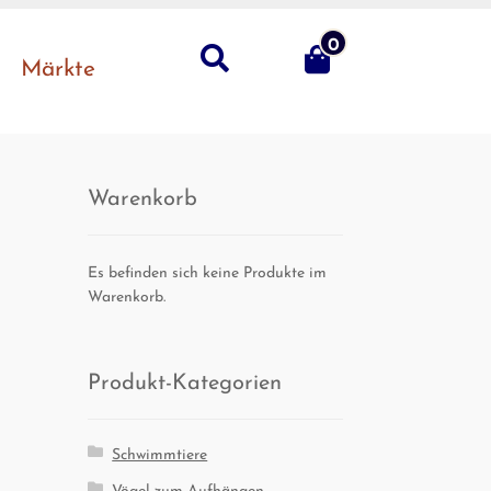
0
Suche
Märk­te
Waren­korb
Es befinden sich keine Produkte im
Warenkorb.
Pro­dukt-Kate­go­rien
Schwimmtiere
Vögel zum Aufhängen