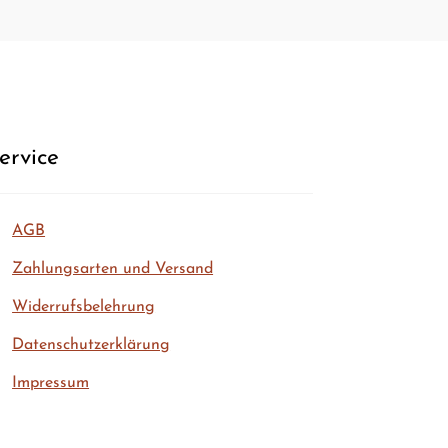
er­vice
AGB
Zah­lungs­ar­ten und Versand
Wider­rufs­be­leh­rung
Daten­schutz­er­klä­rung
Impres­sum