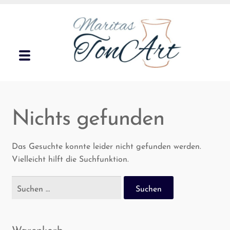
Zur
Zum
Navigation
Inhalt
springen
springen
Menü
Unterm
Gar­ten­ke­ra­mik
öffnen
Nichts gefunden
Unterm
Geschirr
öffnen
Klei­ne Geschenke
Das Gesuchte konnte leider nicht gefunden werden.
Vielleicht hilft die Suchfunktion.
Kon­takt
Suchen
nach:
Märk­te
Waren­korb