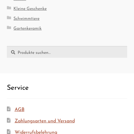
Kleine Geschenke
Schwimmtiere
Gartenkeramik
Suche
Suche
nach:
Ser­vice
AGB
Zah­lungs­ar­ten und Versand
Wider­rufs­be­leh­rung