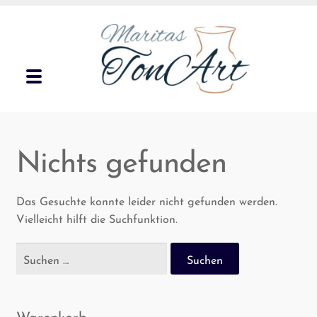
Zur
Zum
Navigation
Inhalt
springen
springen
Menü
Unterm
Gar­ten­ke­ra­mik
öffnen
Nichts gefunden
Unterm
Geschirr
öffnen
Klei­ne Geschenke
Das Gesuchte konnte leider nicht gefunden werden.
Vielleicht hilft die Suchfunktion.
Kon­takt
Suchen
nach:
Märk­te
Waren­korb